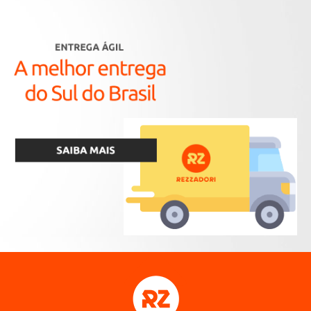
automação weg home
barras de rosca
bases acrílica
bases acrílica alessi
bases esmalte
bases esmalte alessi
biax
bombas e acessórios
bombas periférica e chaves boia
botas pvc
brocas
buchas
cabos de ferramentas
caixas d'água
caixas d'água
caixas d'água
caixas d'água
caixas d'água