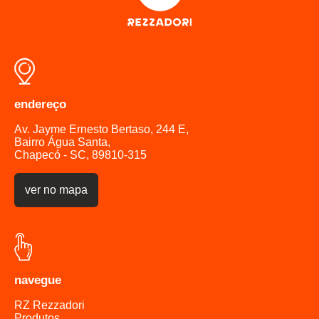
caixas d'água
caixas d'água
caixas d'água
caixas d'água
caixas d'água
endereço
caixas d'água
caixas d'água
Av. Jayme Ernesto Bertaso, 244 E,
Bairro Água Santa,
caixas d'água
Chapecó - SC, 89810-315
caixas d'água
caixas d'água
ver no mapa
caixas d'água
caixas d'água
caixas d'água
caixas d'água
caixas d'água
navegue
caixas d'água
RZ Rezzadori
caixas d'água
Produtos