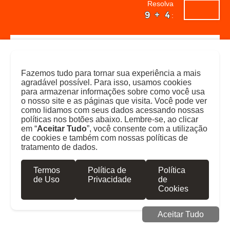
Resolva
caixas d'água
:
caixas d'água
caixas d'água
caixas d'água
caixas d'água
Fazemos tudo para tornar sua experiência a mais
caixas d'água
agradável possível. Para isso, usamos cookies
já
não
caixas d'água
para armazenar informações sobre como você usa
caixas d'água
o nosso site e as páginas que visita. Você pode ver
sou
sou
como lidamos com seus dados acessando nossas
caixas d'água
políticas nos botões abaixo. Lembre-se, ao clicar
cliente
cliente
caixas d'água
em “
Aceitar Tudo
”, você consente com a utilização
SUBIR
de cookies e também com nossas políticas de
caixas d'água
tratamento de dados.
preencha
caixas d'água
o
Atendimento Online - Distrioeste
caixas d'água
formulário
Termos
Política de
Política
LOGIN
orçamento
abaixo
de Uso
Privacidade
de
caixas d'água
e
Cookies
caixas d'água
em
breve
caixas d'água
Aceitar Tudo
um
caixas d'água
de