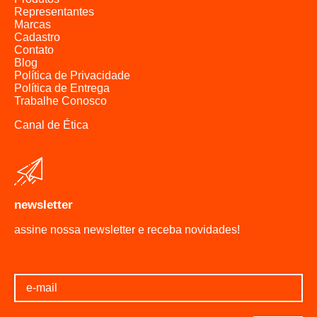
Representantes
caixas d'água
Marcas
caixas d'água
Cadastro
Contato
caixas d'água
Blog
caixas d'água
Política de Privacidade
caixas d'água
Política de Entrega
Trabalhe Conosco
caixas d'água
caixas d'água
Canal de Ética
caixas d'água
caixas d'água
caixas d'água
caixas d'água
newsletter
caixas d'água
assine nossa newsletter e receba novidades!
caixas d'água
caixas d'água
caixas d'água
caixas d'água
caixas d'água