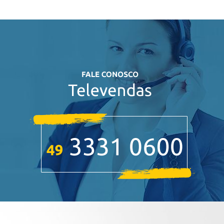
abraçadeiras
acessórios caixa acoplada
acessórios de instalação
acessórios domésticos
acessórios elétricos
acessórios iluminação
acessórios para aberturas
acessórios para banheiro e lavanderia
acessórios para esgoto
acessórios para esgoto amanco
acessórios para ferramentas
acessórios para jardinagem
acessórios para jardinagem amanco
água
alessi complementos
alessi complementos ok
arames