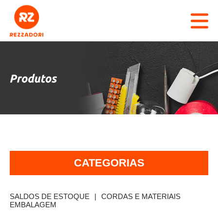
RZ REZZADORI
CADASTRO
MARCAS
PRODUTOS
CATÁLOGO
CATEGORIAS
REPRESENTANTES
ABRASIVOS
CONTATO
AGROPECUÁRIA
SALDOS DE ESTOQUE
|
CORDAS E MATERIAIS
EMBALAGEM
AVARIAS