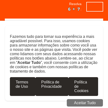
Resolva
:
Fazemos tudo para tornar sua experiência a mais
agradável possível. Para isso, usamos cookies
já
não
para armazenar informações sobre como você usa
o nosso site e as páginas que visita. Você pode ver
sou
sou
como lidamos com seus dados acessando nossas
políticas nos botões abaixo. Lembre-se, ao clicar
cliente
cliente
em “
Aceitar Tudo
”, você consente com a utilização
SUBIR
de cookies e também com nossas políticas de
tratamento de dados.
preencha
o
formulário
Termos
Política de
Política
LOGIN
orçamento
abaixo
de Uso
Privacidade
de
e
Cookies
em
breve
Aceitar Tudo
um
de