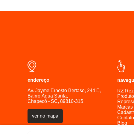
endereço
naveg
Av. Jayme Ernesto Bertaso, 244 E,
RZ Rez
Bairro Água Santa,
Produto
Chapecó - SC, 89810-315
Repres
Marcas
Cadast
ver no mapa
Contato
Blog
Polític
Polític