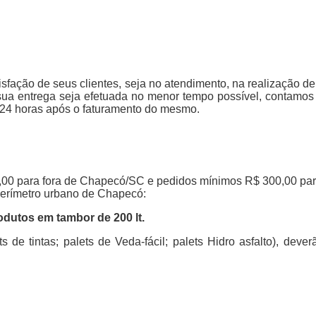
sfação de seus clientes, seja no atendimento, na realização 
sua entrega seja efetuada no menor tempo possível, contamos
24 horas após o faturamento do mesmo.
0,00 para fora de Chapecó/SC e pedidos mínimos R$ 300,00 pa
 perímetro urbano de Chapecó:
rodutos em tambor de 200 lt.
de tintas; palets de Veda-fácil; palets Hidro asfalto), deve