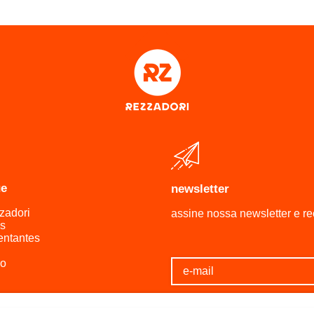
ue
newsletter
zadori
assine nossa newsletter e r
s
entantes
ro
a de Privacidade
Resolva
a de Entrega