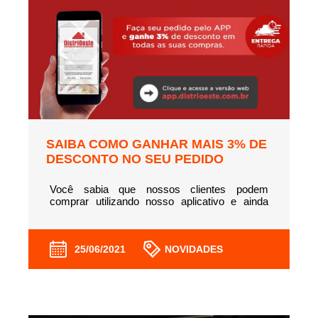
SAIBA COMO GANHAR MAIS 3% DE
DESCONTO NO SEU PEDIDO
Você sabia que nossos clientes podem
comprar utilizando nosso aplicativo e ainda
ganham mais 3% de desconto? Isso mesmo!
Comprando pelo aplicativo da Distrioeste além
da praticidade, você ganha mais 3% em
qualquer compra feita......
25/06/2021
NOVIDADES