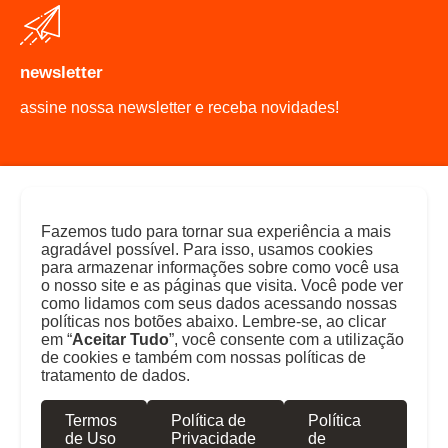
newsletter
assine nossa newsletter e receba novidades!
Fazemos tudo para tornar sua experiência a mais
Resolva
agradável possível. Para isso, usamos cookies
:
para armazenar informações sobre como você usa
o nosso site e as páginas que visita. Você pode ver
como lidamos com seus dados acessando nossas
políticas nos botões abaixo. Lembre-se, ao clicar
em “
Aceitar Tudo
”, você consente com a utilização
de cookies e também com nossas políticas de
tratamento de dados.
já
não
Termos
Política de
Política
sou
sou
de Uso
Privacidade
de