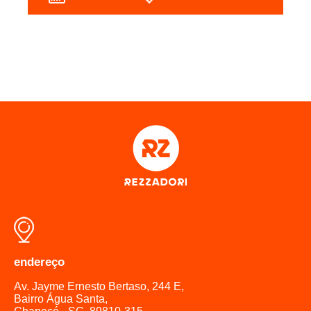
endereço
Av. Jayme Ernesto Bertaso, 244 E,
Bairro Água Santa,