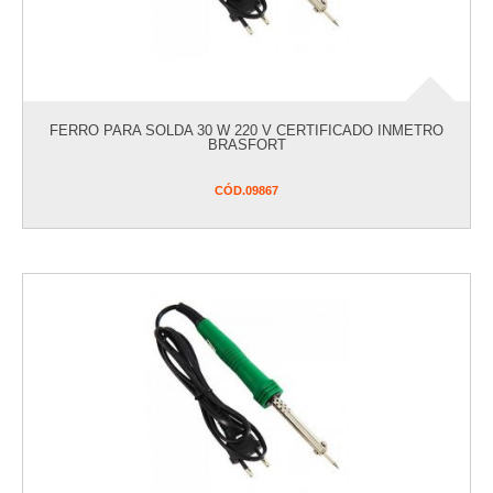
JARDINAGEM
ORGANIZADORES
PARAFUSOS E FIXADORES
PINTURA
PISCINA
FERRO PARA SOLDA 30 W 220 V CERTIFICADO INMETRO
BRASFORT
PREVENTIVOS
INCÊNDIO/GALVANIZADOS/GÁS
CÓD.
09867
SALDOS DE ESTOQUE
SEGURANÇA
UTILIDADES
VER COMPRAS