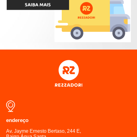
endereço
Av. Jayme Ernesto Bertaso, 244 E,
Bairro Água Santa,