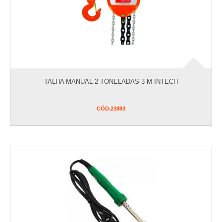
linha para conduletes
linhas sobrepor
luminárias
monitoramento e segurança
pilhas e lanternas
pinos elétricos
TALHA MANUAL 2 TONELADAS 3 M INTECH
plafons/receptáculos/soquetes
refletores
CÓD.
23883
saldos de estoque
utensílios domésticos
ENCOMENDA
EXPOSITORES E MATERIAIS
PROMOCIONAIS
FERRAGENS
FERRAMENTAS
HIDRÁULICOS
IMPERMEABILIZANTES E QUÍMICOS