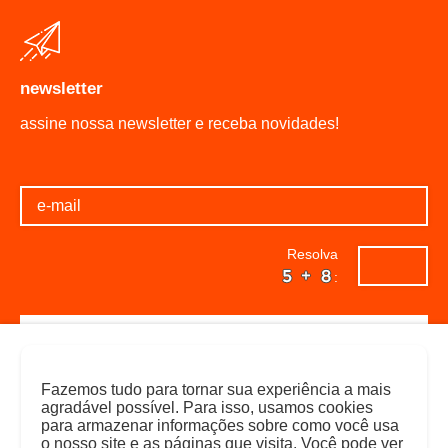
newsletter
assine nossa newsletter e receba novidades!
Resolva
:
Fazemos tudo para tornar sua experiência a mais
agradável possível. Para isso, usamos cookies
já
não
para armazenar informações sobre como você usa
o nosso site e as páginas que visita. Você pode ver