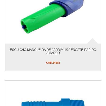
PARAFUSOS E FIXADORES
PINTURA
PISCINA
PREVENTIVOS
INCÊNDIO/GALVANIZADOS/GÁS
SALDOS DE ESTOQUE
SEGURANÇA
UTILIDADES
ESGUICHO MANGUEIRA DE JARDIM 1/2" ENGATE RAPIDO
VER COMPRAS
AMANCO
CÓD.
14602