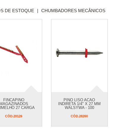
S DE ESTOQUE
|
CHUMBADORES MECÂNICOS
FINCAPINO
PINO LISO ACAO
MAGAZINADOS
INDIRETA 1/4" X 27 MM
RMELHO 27 CARGA
WALSYWA - 100
TE WALSYWA - 100
UNIDADES
UNIDADES
CÓD.
20126
CÓD.
28260