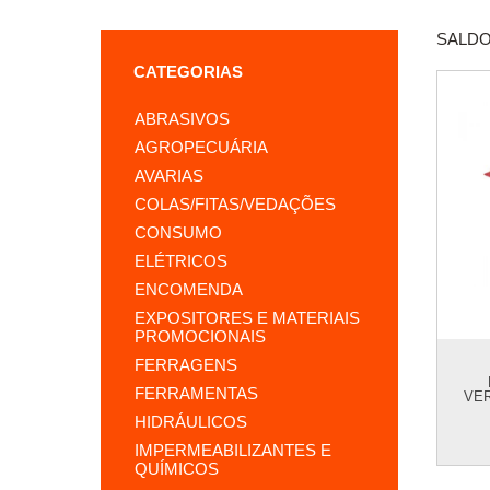
SALDO
CATEGORIAS
ABRASIVOS
AGROPECUÁRIA
AVARIAS
COLAS/FITAS/VEDAÇÕES
CONSUMO
ELÉTRICOS
ENCOMENDA
EXPOSITORES E MATERIAIS
PROMOCIONAIS
FERRAGENS
FERRAMENTAS
VE
FOR
HIDRÁULICOS
IMPERMEABILIZANTES E
QUÍMICOS