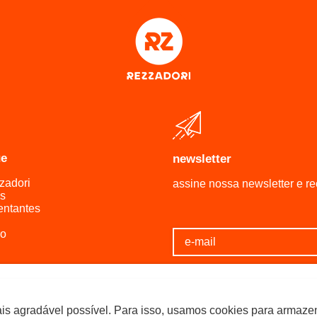
ue
newsletter
zadori
assine nossa newsletter e r
s
entantes
ro
a de Privacidade
Resolva
a de Entrega
:
he Conosco
ais agradável possível. Para isso, usamos cookies para armaz