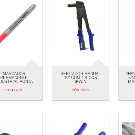
MARCADOR
REBITADOR MANUAL
CHAV
PERMANENTE
10" COM 4 BICOS
5/1
DUSTRIAL PONTA
IRWIN
MM)
FINA VERMELHA
BRASFORT
CÓD.
17811
CÓD.
12699