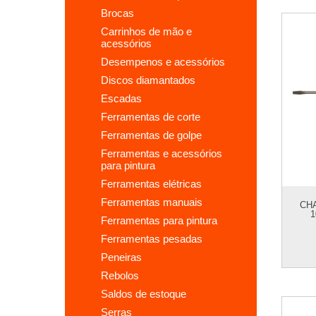
brocas
carrinhos de mão e
acessórios
desempenos e acessórios
discos diamantados
escadas
ferramentas de corte
ferramentas de golpe
ferramentas e acessórios
para pintura
ferramentas elétricas
ferramentas manuais
CHA
1
ferramentas para pintura
ferramentas pesadas
peneiras
rebolos
saldos de estoque
serras