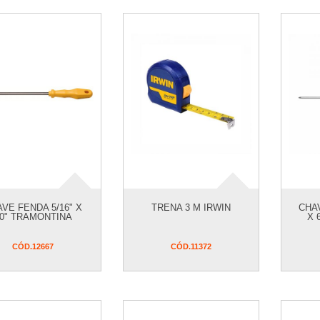
VE FENDA 5/16" X
TRENA 3 M IRWIN
CHAV
0" TRAMONTINA
X 
CÓD.
12667
CÓD.
11372