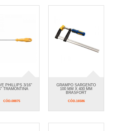
E PHILLIPS 3/16"
GRAMPO SARGENTO
6" TRAMONTINA
100 MM X 400 MM
BRASFORT
CÓD.
08875
CÓD.
16586