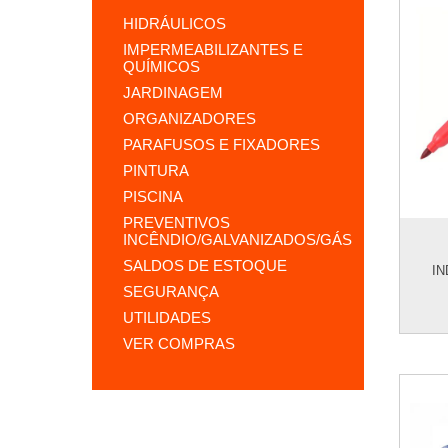
HIDRÁULICOS
IMPERMEABILIZANTES E
QUÍMICOS
JARDINAGEM
ORGANIZADORES
PARAFUSOS E FIXADORES
PINTURA
PISCINA
PREVENTIVOS
INCÊNDIO/GALVANIZADOS/GÁS
SALDOS DE ESTOQUE
IN
SEGURANÇA
UTILIDADES
VER COMPRAS