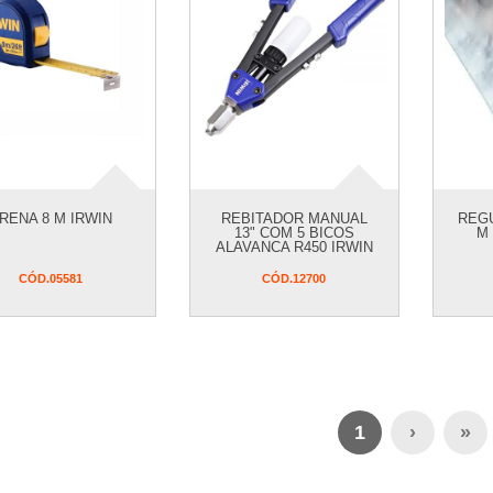
RENA 8 M IRWIN
REBITADOR MANUAL
REGU
13" COM 5 BICOS
M
ALAVANCA R450 IRWIN
CÓD.
05581
CÓD.
12700
1
›
»