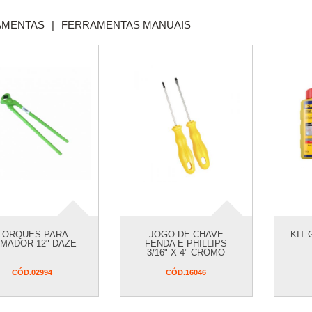
AMENTAS
|
FERRAMENTAS MANUAIS
TORQUES PARA
JOGO DE CHAVE
KIT 
MADOR 12" DAZE
FENDA E PHILLIPS
3/16" X 4" CROMO
VANADIUM BRASFORT
- 2 UNIDADES
CÓD.
02994
CÓD.
16046