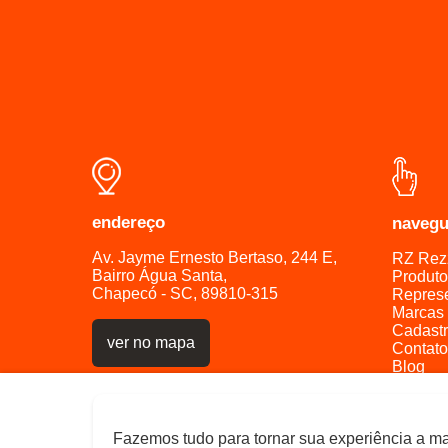
endereço
naveg
Av. Jayme Ernesto Bertaso, 244 E,
RZ Rez
Bairro Água Santa,
Produto
Chapecó - SC, 89810-315
Repres
Marcas
Cadast
ver no mapa
Contato
Blog
Polític
Polític
Trabal
Fazemos tudo para tornar sua experiência a m