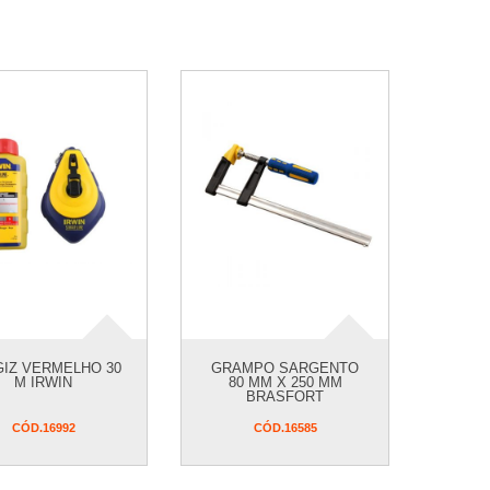
GIZ VERMELHO 30
GRAMPO SARGENTO
M IRWIN
80 MM X 250 MM
BRASFORT
CÓD.
16992
CÓD.
16585