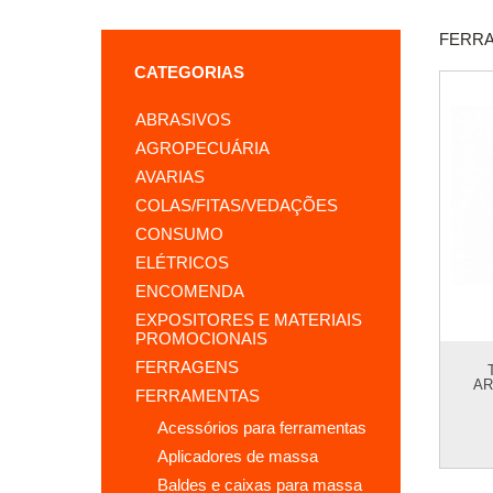
FERR
CATEGORIAS
ABRASIVOS
AGROPECUÁRIA
AVARIAS
COLAS/FITAS/VEDAÇÕES
CONSUMO
ELÉTRICOS
ENCOMENDA
EXPOSITORES E MATERIAIS
PROMOCIONAIS
FERRAGENS
AR
FERRAMENTAS
acessórios para ferramentas
aplicadores de massa
baldes e caixas para massa