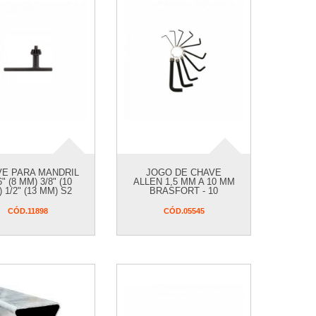
E PARA MANDRIL
JOGO DE CHAVE
6" (8 MM) 3/8" (10
ALLEN 1,5 MM A 10 MM
 1/2" (13 MM) S2
BRASFORT - 10
BRASFORT
UNIDADES
CÓD.
11898
CÓD.
05545