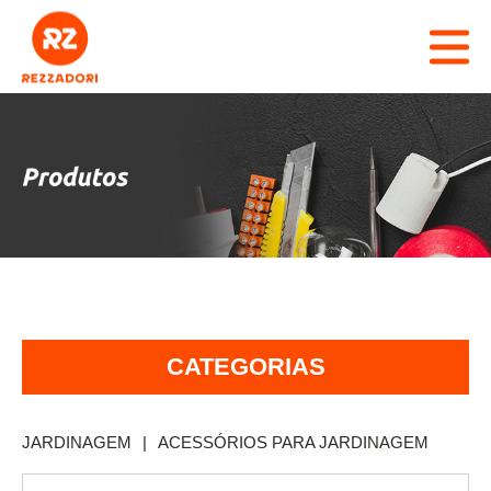
RZ REZZADORI
CADASTRO
MARCAS
PRODUTOS
CATÁLOGO
CATEGORIAS
REPRESENTANTES
ABRASIVOS
CONTATO
AGROPECUÁRIA
JARDINAGEM
|
ACESSÓRIOS PARA JARDINAGEM
AVARIAS