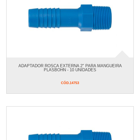
PARAFUSOS E FIXADORES
PINTURA
PISCINA
PREVENTIVOS
INCÊNDIO/GALVANIZADOS/GÁS
SALDOS DE ESTOQUE
SEGURANÇA
UTILIDADES
ADAPTADOR ROSCA EXTERNA 2" PARA MANGUEIRA
VER COMPRAS
PLASBOHN - 10 UNIDADES
CÓD.
14753