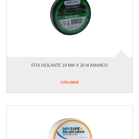
IMPERMEABILIZANTES E QUÍMICOS
JARDINAGEM
ORGANIZADORES
PARAFUSOS E FIXADORES
PINTURA
PISCINA
PREVENTIVOS
INCÊNDIO/GALVANIZADOS/GÁS
FITA ISOLANTE 19 MM X 20 M AMANCO
SALDOS DE ESTOQUE
SEGURANÇA
CÓD.
29618
UTILIDADES
VER COMPRAS