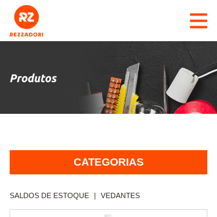
RZ REZZADORI
CADASTRO
MARCAS
PRODUTOS
CATÁLOGO
CATEGORIAS
REPRESENTANTES
ABRASIVOS
CONTATO
AGROPECUÁRIA
SALDOS DE ESTOQUE
|
VEDANTES
AVARIAS