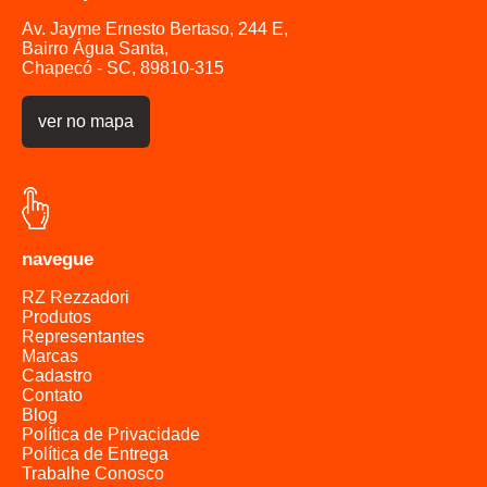
caixas d'água
Av. Jayme Ernesto Bertaso, 244 E,
caixas d'água
Bairro Água Santa,
caixas d'água
Chapecó - SC, 89810-315
caixas d'água
caixas d'água
ver no mapa
caixas d'água
caixas d'água
caixas d'água
caixas d'água
navegue
caixas d'água
caixas d'água
RZ Rezzadori
Produtos
caixas d'água
Representantes
caixas d'água
Marcas
caixas d'água
Cadastro
Contato
caixas d'água
Blog
caixas d'água
Política de Privacidade
Política de Entrega
caixas d'água
Trabalhe Conosco