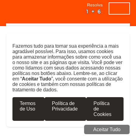
Resolva
:
Fazemos tudo para tornar sua experiência a mais
agradável possível. Para isso, usamos cookies
já
não
para armazenar informações sobre como você usa
o nosso site e as páginas que visita. Você pode ver
sou
sou
como lidamos com seus dados acessando nossas
políticas nos botões abaixo. Lembre-se, ao clicar
cliente
cliente
em “
Aceitar Tudo
”, você consente com a utilização
SUBIR
de cookies e também com nossas políticas de
tratamento de dados.
preencha
o
formulário
Termos
Política de
Política
LOGIN
orçamento
abaixo
de Uso
Privacidade
de
e
Cookies
em
breve
Aceitar Tudo
um
de